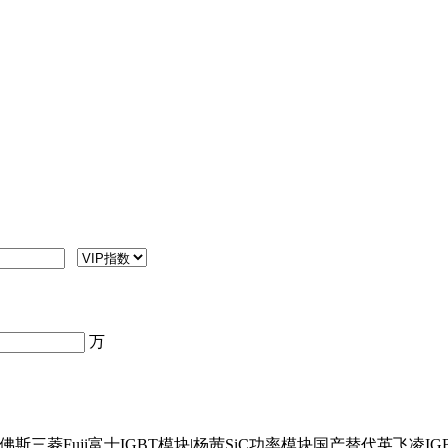
万
斯三菱Fuji富士IGBT模块|杨茜SiC功率模块国产替代英飞凌I