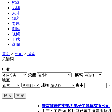
招商
品牌
人才
知道
专题
图库
视频
下载
商圈
首页
>
公司
>
搜索
关键词
行业
类型
模式
地区
规模
资本
~
济南倾佳逆变电力电子半导体有限公司
主营：国产SiC模块替代英飞凌赛米控丹佛