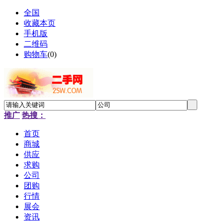
全国
收藏本页
手机版
二维码
购物车
(
0
)
推广
热搜：
首页
商城
供应
求购
公司
团购
行情
展会
资讯